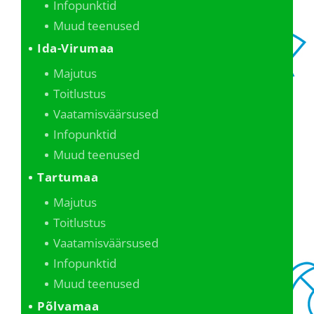
Infopunktid
Muud teenused
Ida-Virumaa
Majutus
Toitlustus
Vaatamisväärsused
Infopunktid
Muud teenused
Tartumaa
Majutus
Toitlustus
Vaatamisväärsused
Infopunktid
Muud teenused
Põlvamaa