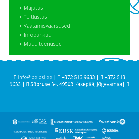
Majutus
Toitlustus
Vaatamisväärsused
Infopunktid
Muud teenused
info@peipsi.ee
|
+372 513 9633 |
+372 513
9633 |
Sõpruse 84, 49503 Kasepää, Jõgevamaa|