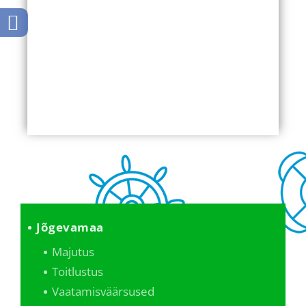
Jõgevamaa
Majutus
Toitlustus
Vaatamisväärsused