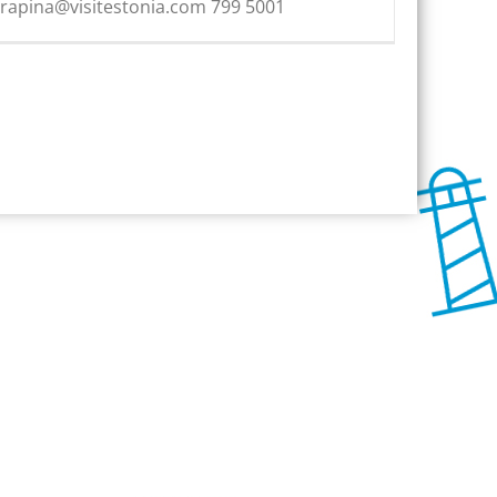
rapina@visitestonia.com 799 5001