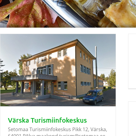
Värska Turismiinfokeskus
Setomaa Turismiinfokeskus Pikk 12, Värska,
64001 Põlva maakond turism@setomaa.ee