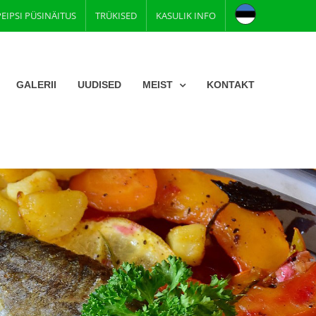
PEIPSI PÜSINÄITUS
TRÜKISED
KASULIK INFO
GALERII
UUDISED
MEIST
KONTAKT