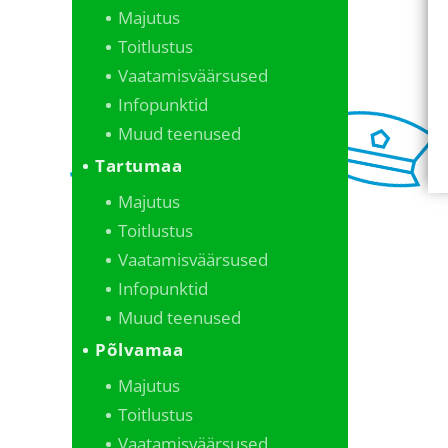
Majutus
Toitlustus
Vaatamisväärsused
Infopunktid
Muud teenused
Tartumaa
Majutus
Toitlustus
Vaatamisväärsused
Infopunktid
Muud teenused
Põlvamaa
Majutus
Toitlustus
Vaatamisväärsused