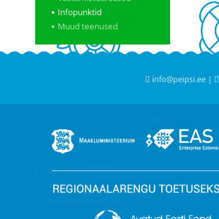
Infopunktid
Muud teenused
info@peipsi.ee
|