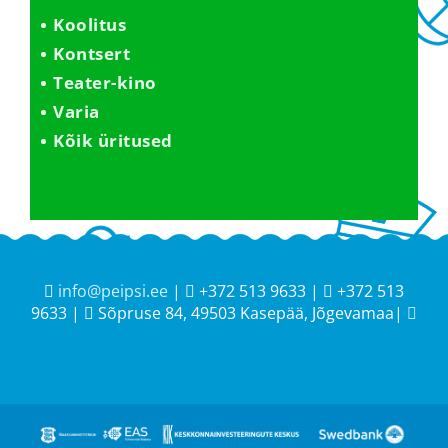
Koolitus
Kontsert
Teater-kino
Varia
Kõik üritused
info@peipsi.ee
|
+372 513 9633 |
+372 513
9633 |
Sõpruse 84, 49503 Kasepää, Jõgevamaa|