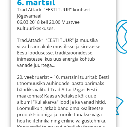
6. märtsil
Trad.Attack! “EESTI TUUR” kontsert
Jõgevamaal
06.03.2018 kell 20.00 Mustvee
Kultuurikeskuses.
Trad.Attack!’i “EESTI TUUR” ja muusika
viivad rännakule müstilisse ja kirevasse
Eesti loodusesse, traditsioonidesse,
inimestesse, kus uus energia kohtub
vanade juurtega…
20. veebruarist – 10. märtsini tuuritab Eesti
Etnomuusika Auhindadel aasta parimaks
bändiks valitud Trad Attack! igas Eesti
maakonnas! Kaasa võetakse kõik uue
albumi “Kullakarva” lood ja ka vanad hitid.
Loomulikult jätkab bänd oma kvaliteetse
produktsiooniga ja tuurile tuuakse väga
hea helitehnika ning eriline valgustehnika.
Kontserdid toimuvad püstijalu formaadis