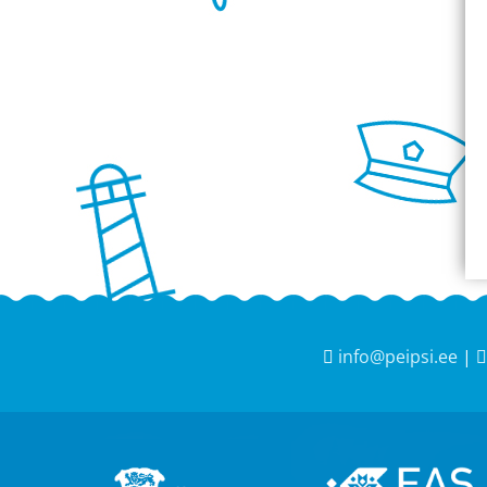
info@peipsi.ee
|