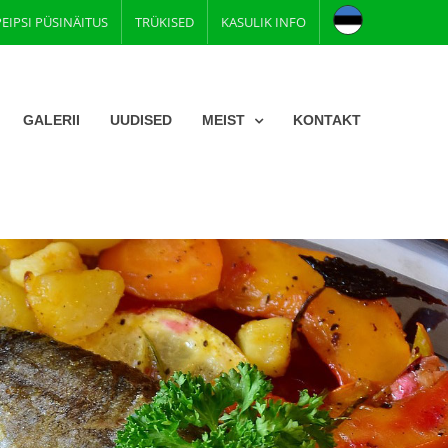
PEIPSI PÜSINÄITUS
TRÜKISED
KASULIK INFO
GALERII
UUDISED
MEIST
KONTAKT