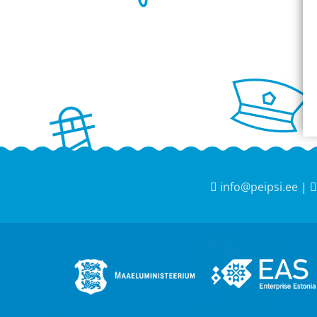
info@peipsi.ee
|