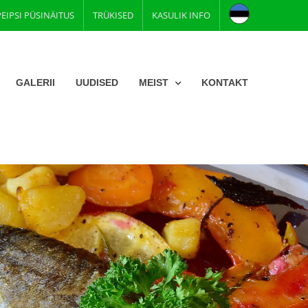
PEIPSI PÜSINÄITUS
TRÜKISED
KASULIK INFO
GALERII
UUDISED
MEIST
KONTAKT