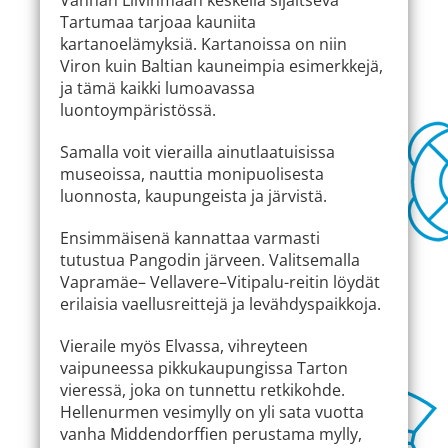
Tartumaa tarjoaa kauniita
kartanoelämyksiä. Kartanoissa on niin
Viron kuin Baltian kauneimpia esimerkkejä,
ja tämä kaikki lumoavassa
luontoympäristössä.
Samalla voit vierailla ainutlaatuisissa
museoissa, nauttia monipuolisesta
luonnosta, kaupungeista ja järvistä.
Ensimmäisenä kannattaa varmasti
tutustua Pangodin järveen. Valitsemalla
Vapramäe– Vellavere–Vitipalu-reitin löydät
erilaisia vaellusreittejä ja levähdyspaikkoja.
Vieraile myös Elvassa, vihreyteen
vaipuneessa pikkukaupungissa Tarton
vieressä, joka on tunnettu retkikohde.
Hellenurmen vesimylly on yli sata vuotta
vanha Middendorffien perustama mylly,