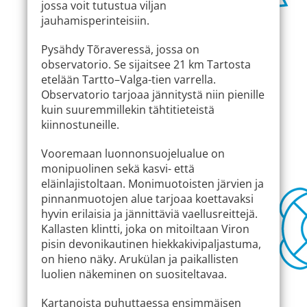
jossa voit tutustua viljan
jauhamisperinteisiin.
Pysähdy Tõraveressä, jossa on
observatorio. Se sijaitsee 21 km Tartosta
etelään Tartto–Valga-tien varrella.
Observatorio tarjoaa jännitystä niin pienille
kuin suuremmillekin tähtitieteistä
kiinnostuneille.
Vooremaan luonnonsuojelualue on
monipuolinen sekä kasvi- että
eläinlajistoltaan. Monimuotoisten järvien ja
pinnanmuotojen alue tarjoaa koettavaksi
hyvin erilaisia ja jännittäviä vaellusreittejä.
Kallasten klintti, joka on mitoiltaan Viron
pisin devonikautinen hiekkakivipaljastuma,
on hieno näky. Arukülan ja paikallisten
luolien näkeminen on suositeltavaa.
Kartanoista puhuttaessa ensimmäisen