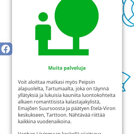
Muita palveluja
Voit aloittaa matkasi myös Peipsin
alapuolelta, Tartumaalta, joka on täynnä
yllätyksiä ja lukuisia kauniita luontokohteita
alkaen romanttisista kalastajakylistä,
Emajõen Suursoosta ja päätyen Etelä-Viron
keskukseen, Tarttoon. Nähtävää riittää
kaikkina vuodenaikoina.
Vanhan Liivinmaan keskellä sijaitseva