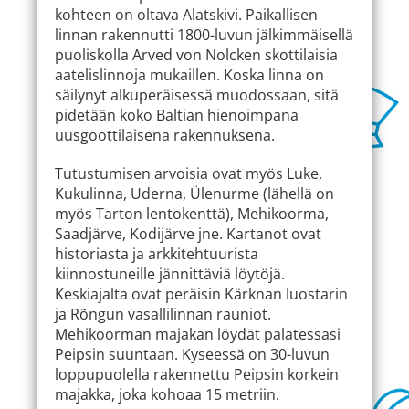
kohteen on oltava Alatskivi. Paikallisen
linnan rakennutti 1800-luvun jälkimmäisellä
puoliskolla Arved von Nolcken skottilaisia
aatelislinnoja mukaillen. Koska linna on
säilynyt alkuperäisessä muodossaan, sitä
pidetään koko Baltian hienoimpana
uusgoottilaisena rakennuksena.
Tutustumisen arvoisia ovat myös Luke,
Kukulinna, Uderna, Ülenurme (lähellä on
myös Tarton lentokenttä), Mehikoorma,
Saadjärve, Kodijärve jne. Kartanot ovat
historiasta ja arkkitehtuurista
kiinnostuneille jännittäviä löytöjä.
Keskiajalta ovat peräisin Kärknan luostarin
ja Rõngun vasallilinnan rauniot.
Mehikoorman majakan löydät palatessasi
Peipsin suuntaan. Kyseessä on 30-luvun
loppupuolella rakennettu Peipsin korkein
majakka, joka kohoaa 15 metriin.