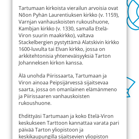
Tartumaan kirkoista vierailun arvoisia ovat
Nõon Pyhän Laurentiuksen kirkko (v. 1159),
Varnjan vanhauskoisten rukoushuone,
Kambjan kirkko (v. 1330, samalla Etelä-
Viron suurin maakirkko), valtava
Stackelbergien pystyttämä Alatskivin kirkko
1600-luvulta tai Elvan kirkko, jossa on
arkkitehtonisia yhteneväisyyksiä Tarton
Johanneksen kirkon kanssa.
Älä unohda Piirissaarta, Tartumaan ja
Viron ainoaa Peipsijärvessä sijaitsevaa
saarta, jossa on omanlainen elämänmeno
ja Piirissaaren vanhauskoisten
rukoushuone.
Ehdittyäsi Tartumaan ja koko Etelä-Viron
keskukseen Tarttoon kannattaa varata pari
päivää Tarton yliopistoon ja
keskikaupungilla sijaitsevien yliopiston